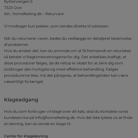
Ryttervangen 5
7323 Give
Att.: homefeeling.dk – Returvare
Vi modtager kun pakker, som sendes direkte til adressen.
Når du returnerer varen, bedes du vedlægge en detaljeret beskrivelse
af problemet.
Hvis du ønsker det, kan du anmode om at få fremsendt en returlabel,
så betaler vi fragtomkostningerne for dig. Det anbefales kraftigt, at
disse procedurer følges, da de netop er skabt for at sikre dig som
slutbruger den hurtigste og mest effektive behandling. Følges
procedurerne ikke, må det påregnes, at behandlingstiden kan være
væsentligt forlænget.
Klageadgang
Hvis du som forbruger vil klage over dit køb, skal du kontakte vores
kundeservice på
info@homefeeling.dk
. Hvis det ikke lykkes os at finde
en løsning, kan du sende en klage til:
Center for Klageløsning