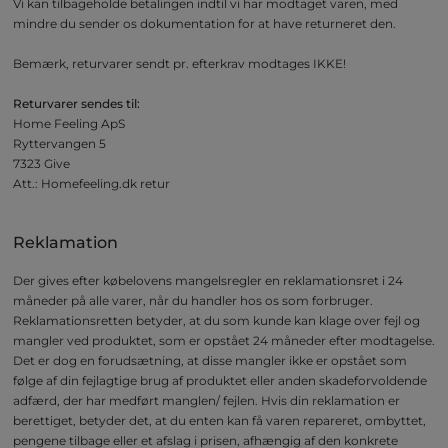
Vi kan tilbageholde betalingen indtil vi har modtaget varen, med
mindre du sender os dokumentation for at have returneret den.
Bemærk, returvarer sendt pr. efterkrav modtages IKKE!
Returvarer sendes til:
Home Feeling ApS
Ryttervangen 5
7323 Give
Att.: Homefeeling.dk retur
Reklamation
Der gives efter købelovens mangelsregler en reklamationsret i 24
måneder på alle varer, når du handler hos os som forbruger.
Reklamationsretten betyder, at du som kunde kan klage over fejl og
mangler ved produktet, som er opstået 24 måneder efter modtagelse.
Det er dog en forudsætning, at disse mangler ikke er opstået som
følge af din fejlagtige brug af produktet eller anden skadeforvoldende
adfærd, der har medført manglen/ fejlen. Hvis din reklamation er
berettiget, betyder det, at du enten kan få varen repareret, ombyttet,
pengene tilbage eller et afslag i prisen, afhængig af den konkrete