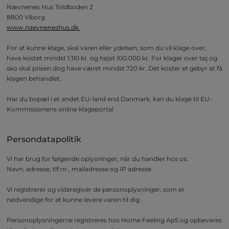
Nævnenes Hus Toldboden 2
8800 Viborg
www.naevneneshus.dk
For at kunne klage, skal varen eller ydelsen, som du vil klage over,
have kostet mindst 1.110 kr. og højst 100.000 kr. For klager over tøj og
sko skal prisen dog have været mindst 720 kr. Det koster et gebyr at få
klagen behandlet.
Har du bopæl i et andet EU-land end Danmark, kan du klage til EU-
Kommissionens online klageportal
Persondatapolitik
Vi har brug for følgende oplysninger, når du handler hos os:
Navn, adresse, tlf.nr., mailadresse og IP adresse
Vi registrerer og videregiver de personoplysninger, som er
nødvendige for at kunne levere varen til dig .
Personoplysningerne registreres hos Home Feeling ApS og opbevares