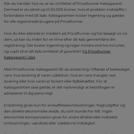
Når du handler hos os, er du omfattet af PriceRunner Købsgaranti.
Dermed er du sikret op til 50.000 kroner, hvis et problem indtræffer i
forbindelse med dit køb. Købsgarantien koster ingenting og gælder
for alle registrerede brugere på PriceRunner.
Hvis du ikke allerede er medlem på PriceRunner og har besøgt os via
dem, så kan du inden for en time efter dit køb gennemføre din
registrering. Det koster ingenting og tager mindre end tre minutter,
og vupti så er dit køb omfattet af garantien!
Få PriceRunner
Købsgaranti i dag
Med PriceRunner Købsgaranti får du erstatning i tilfælde af beskadiget
vare, hvis levering af varen udebliver, hvis en vare mangler ved
levering eller hvis varen er forkert eller fejlbehæftet. For at
Købsgarantien skal gælde, er det nødvendigt at bestillingen er
adresseret til dig personligt.
Erstatning gives kun for anskaffelsesomkostninger, fragtudgifter og
den direkte økonomiske skade, du som kunde har lidt. Ingen
økonomisk kompensation gives for andre direkte eller indirekte
omkostninger, værditab eller udeblevne indtægter.