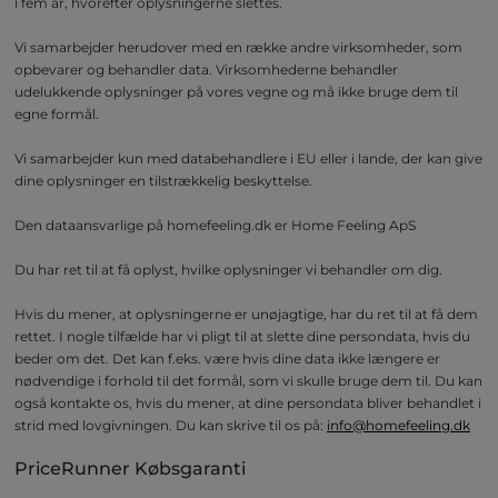
i fem år, hvorefter oplysningerne slettes.
Vi samarbejder herudover med en række andre virksomheder, som
opbevarer og behandler data. Virksomhederne behandler
udelukkende oplysninger på vores vegne og må ikke bruge dem til
egne formål.
Vi samarbejder kun med databehandlere i EU eller i lande, der kan give
dine oplysninger en tilstrækkelig beskyttelse.
Den dataansvarlige på homefeeling.dk er Home Feeling ApS
Du har ret til at få oplyst, hvilke oplysninger vi behandler om dig.
Hvis du mener, at oplysningerne er unøjagtige, har du ret til at få dem
rettet. I nogle tilfælde har vi pligt til at slette dine persondata, hvis du
beder om det. Det kan f.eks. være hvis dine data ikke længere er
nødvendige i forhold til det formål, som vi skulle bruge dem til. Du kan
også kontakte os, hvis du mener, at dine persondata bliver behandlet i
strid med lovgivningen. Du kan skrive til os på:
info@homefeeling.dk
PriceRunner Købsgaranti