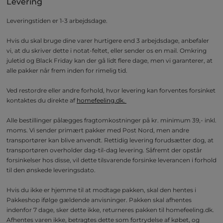
Levering
Leveringstiden er 1-3 arbejdsdage.
Hvis du skal bruge dine varer hurtigere end 3 arbejdsdage, anbefaler
vi, at du skriver dette i notat-feltet, eller sender os en mail. Omkring
juletid og Black Friday kan der gå lidt flere dage, men vi garanterer, at
alle pakker når frem inden for rimelig tid.
Ved restordre eller andre forhold, hvor levering kan forventes forsinket
kontaktes du direkte af
homefeeling.dk.
Alle bestillinger pålægges fragtomkostninger på kr. minimum 39,- inkl.
moms. Vi sender primært pakker med Post Nord, men andre
transportører kan blive anvendt. Rettidig levering forudsætter dog, at
transportøren overholder dag-til-dag levering. Såfremt der opstår
forsinkelser hos disse, vil dette tilsvarende forsinke leverancen i forhold
til den ønskede leveringsdato.
Hvis du ikke er hjemme til at modtage pakken, skal den hentes i
Pakkeshop ifølge gældende anvisninger. Pakken skal afhentes
indenfor 7 dage, sker dette ikke, returneres pakken til homefeeling.dk.
Afhentes varen ikke, betragtes dette som fortrydelse af købet, og