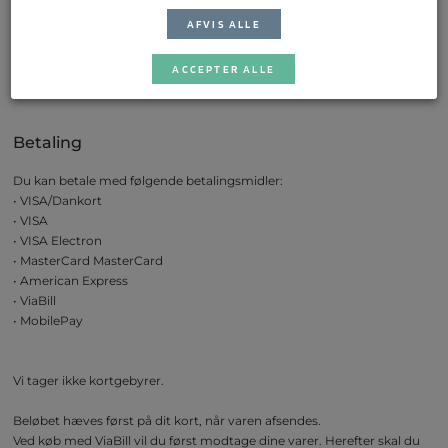
Etableringsår: 2023
AFVIS ALLE
Email:
info@homefeeling.dk
ACCEPTER ALLE
Har du brug for hjælp, bedes du venligst kontakte vores kundeservice.
Betaling
Du kan betale med følgende betalingsmidler:
• VISA/Dankort
• VISA
• VISA Electron
• MasterCard MasterCard
• American Express
• ViaBill
• MobilePay
Vi tager ikke kortgebyrer.
Beløbet hæves først på dit kort, når varen afsendes.
Ved køb med ViaBill vil du først modtage dine varer. Herefter skal du