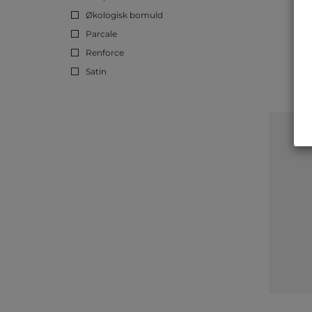
Økologisk bomuld
Parcale
Renforce
Satin