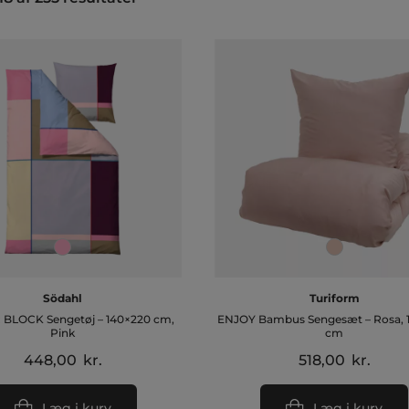
Södahl
Turiform
BLOCK Sengetøj – 140×220 cm,
ENJOY Bambus Sengesæt – Rosa, 
Pink
cm
448,00
kr.
518,00
kr.
Læg i kurv
Læg i kurv