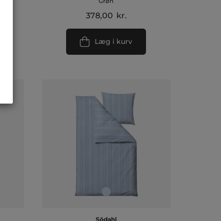
Grøn
378,00
kr.
Læg i kurv
Södahl