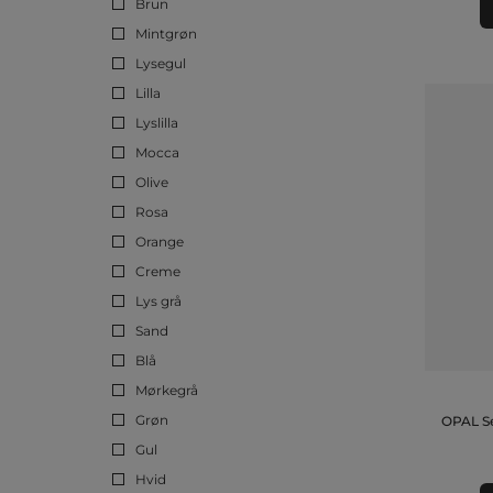
Brun
Mintgrøn
Lysegul
Lilla
Lyslilla
Mocca
Olive
Rosa
Orange
Creme
Lys grå
Sand
Blå
Mørkegrå
Grøn
OPAL S
Gul
Hvid