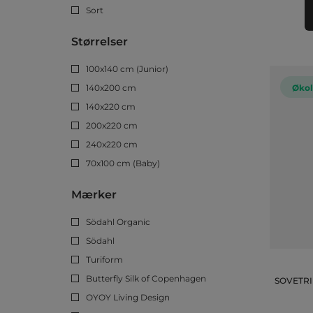
Sort
Størrelser
100x140 cm (Junior)
140x200 cm
Økol
140x220 cm
200x220 cm
240x220 cm
70x100 cm (Baby)
Mærker
Södahl Organic
Södahl
Turiform
Butterfly Silk of Copenhagen
SOVETRIN
OYOY Living Design