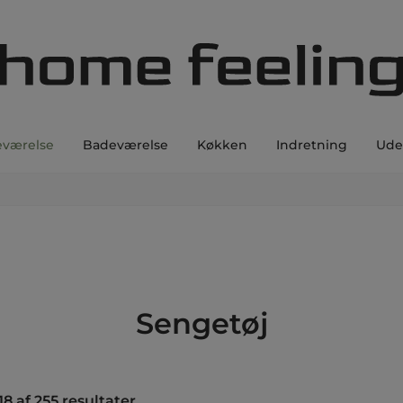
eværelse
Badeværelse
Køkken
Indretning
Ude
Sengetøj
18 af 255 resultater