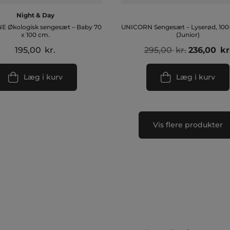
Night & Day
E Økologisk sengesæt – Baby 70
UNICORN Sengesæt – Lyserød, 10
x 100 cm.
(Junior)
Den
195,00
kr.
295,00
kr.
236,00
kr
oprindeli
pris
Læg i kurv
Læg i kurv
var:
295,00 kr.
Vis flere produkter