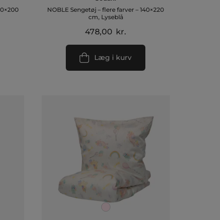
140×200
NOBLE Sengetøj – flere farver – 140×220
cm, Lyseblå
478,00
kr.
Læg i kurv