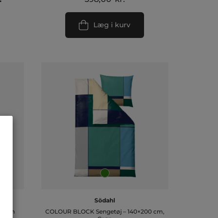
ge
aktuelle
pris
Læg i kurv
er:
.
196,00 kr..
Södahl
00 cm
COLOUR BLOCK Sengetøj – 140×200 cm,