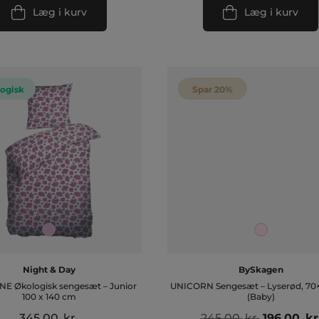
Læg i kurv
Læg i kurv
ogisk
Spar 20%
Night & Day
BySkagen
E Økologisk sengesæt – Junior
UNICORN Sengesæt – Lyserød, 70
100 x 140 cm
(Baby)
Den
345,00
kr.
245,00
kr.
196,00
kr