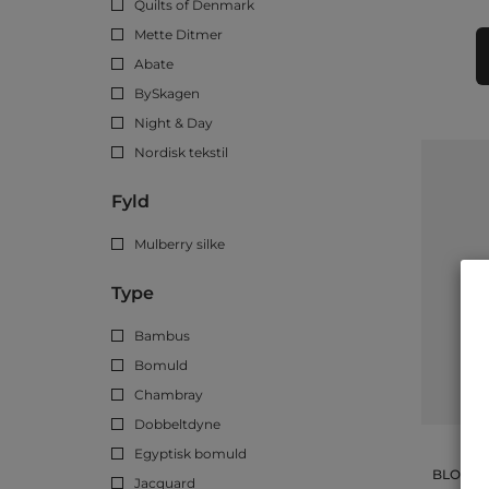
Quilts of Denmark
Mette Ditmer
Abate
BySkagen
Night & Day
Nordisk tekstil
Fyld
Mulberry silke
Type
Bambus
Bomuld
Chambray
Dobbeltdyne
Egyptisk bomuld
BLOCKS 
Jacquard