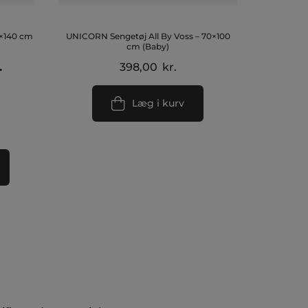
0×140 cm
UNICORN Sengetøj All By Voss – 70×100
cm (Baby)
Den
.
398,00
kr.
ge
aktuelle
pris
Læg i kurv
er:
.
236,00 kr..