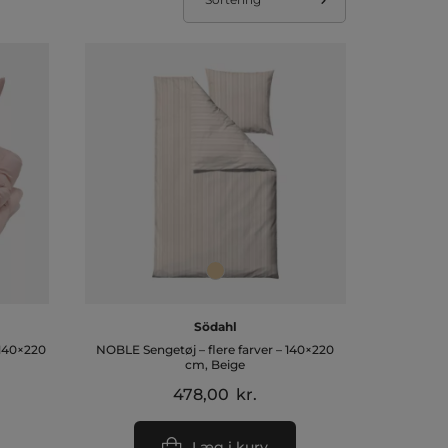
Södahl
140×220
NOBLE Sengetøj – flere farver – 140×220
cm, Beige
478,00
kr.
Læg i kurv