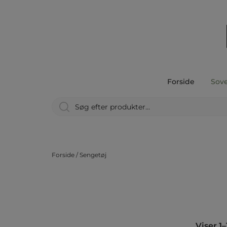
Forside
Sov
Forside
/
Sengetøj
Viser 1–