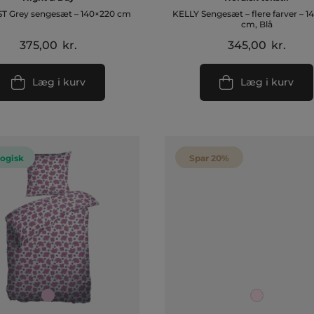
 Grey sengesæt – 140×220 cm
KELLY Sengesæt – flere farver – 
cm, Blå
375,00
kr.
345,00
kr.
Læg i kurv
Læg i kurv
ogisk
Spar 20%