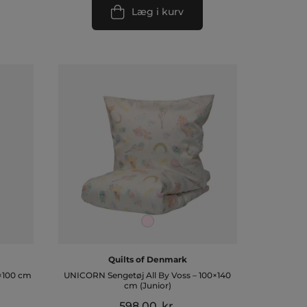
Læg i kurv
Quilts of Denmark
×100 cm
UNICORN Sengetøj All By Voss – 100×140
cm (Junior)
Den
.
598,00
kr.