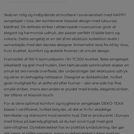
Skab en rolig og indbydende atmosfære i soveværelset med HAPPY
sengetøjet i rosa, der kombinerer klassisk design med luksuriøs
blødhed. De delikate striber i afdæmpede rosanuancer giver et
elegant og harmonisk udtryk, der passer perfekt til både børn og
voksne. Dette sengetøj er en del af en eksklusiv kollektion skabt i
samarbejde med den danske designer Annemette Voss fra All by Voss,
hvor kvalitet, komfort og æstetik forenes i et smukt design.
Fremstillet af 100 % bomuldssatin i fin TC300-kvalitet, føles sengetøjet
silkeblødt og glat mod huden. Den tætvævede satinkvalitet skaber en
smuk let skinnende overflade, der understreger det eksklusive udtryk
og sikrer en behagelig nattesøvn. Designet er dobbeltsidet, hvilket
giver mulighed for at skifte stil efter humør – den ene side har fine,
smalle striber, mens den anden er prydet med brede, elegante striber,
der tilfører et klassisk touch.
For at sikre optimal komfort og tryghed er sengetøjet OEKO-TEX®
klasse 1-certificeret, hvilket betyder, at det er fri for skadelige
kemikalier og skånsomt mod sensitiv hud. Det er produceret i Europa
med fokus på bæredygtighed, så du kan sove trygt med god
samvittighed. Dynebetrækket har en praktisk lynlåslukning, der gør
det nemt at skifte sengetøj, mens pudebetrækket lukkes med en