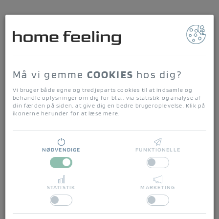
home feeling
Forside
/
Julegaveidéer
/
Gaveidé til børn
/
HAPPY Sengetøj All By Voss
Må vi gemme
COOKIES
hos dig?
Vi bruger både egne og tredjeparts cookies til at indsamle og
behandle oplysninger om dig for bl.a., via statistik og analyse af
din færden på siden, at give dig en bedre brugeroplevelse. Klik på
ikonerne herunder for at læse mere.
NØDVENDIGE
FUNKTIONELLE
STATISTIK
MARKETING