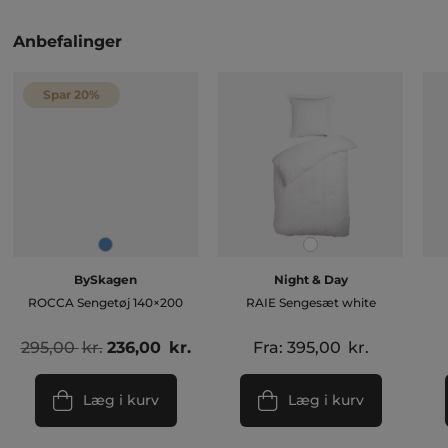
Anbefalinger
Spar 20%
BySkagen
Night & Day
ROCCA Sengetøj 140×200
RAIE Sengesæt white
Den
Den
295,00
kr.
236,00
kr.
Fra:
395,00
kr.
oprindelige
aktuelle
pris
pris
Læg i kurv
Læg i kurv
var:
er:
295,00 kr..
236,00 kr..