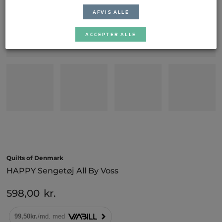
AFVIS ALLE
ACCEPTER ALLE
Quilts of Denmark
HAPPY Sengetøj All By Voss
598,00
kr.