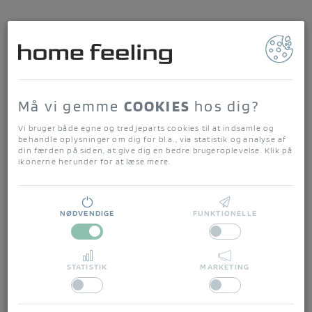
home feeling
Forside
/
Lagner
/
Alle lagner
/
JERSEY Vådliggerlagen
Må vi gemme
COOKIES
hos dig?
Vi bruger både egne og tredjeparts cookies til at indsamle og
behandle oplysninger om dig for bl.a., via statistik og analyse af
din færden på siden, at give dig en bedre brugeroplevelse. Klik på
ikonerne herunder for at læse mere.
NØDVENDIGE
FUNKTIONELLE
STATISTIK
MARKETING