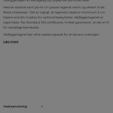
vådliggerlagen en behagelig og hygiejnisk søvnoverflade.
Med en elastisk kant på 40 cm passer lagenet nemt og sikkert til de
fleste madrasser. Det er vigtigt, at lagenets højde er minimum 5 cm
højere end din madras for optimal beskyttelse. Vådliggerlagenet er
også Oeko-Tex Standard 100 certificeret, hvilket garanterer, at det er fri
for skadelige kemikalier.
Vådliggerlagnet bør altid vaskes separat for at bevare coatingen
Læs mere
Vaskeanvisning