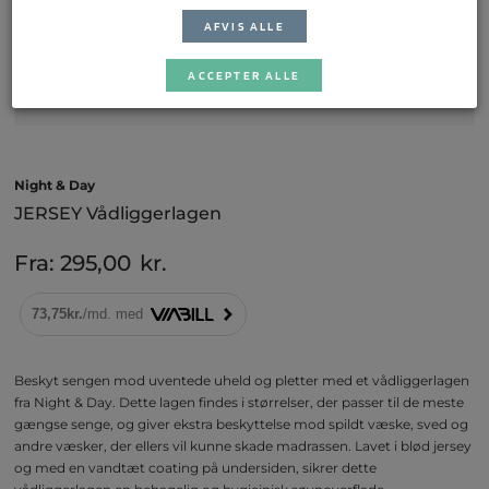
AFVIS ALLE
ACCEPTER ALLE
Night & Day
JERSEY Vådliggerlagen
Fra:
295,00
kr.
Beskyt sengen mod uventede uheld og pletter med et vådliggerlagen
fra Night & Day. Dette lagen findes i størrelser, der passer til de meste
gængse senge, og giver ekstra beskyttelse mod spildt væske, sved og
andre væsker, der ellers vil kunne skade madrassen. Lavet i blød jersey
og med en vandtæt coating på undersiden, sikrer dette