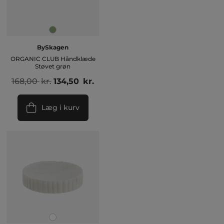
BySkagen
ORGANIC CLUB Håndklæde
Støvet grøn
Den
Den
168,00
kr.
134,50
kr.
oprindelige
aktuelle
pris
pris
Læg i kurv
var:
er:
168,00 kr..
134,50 kr..