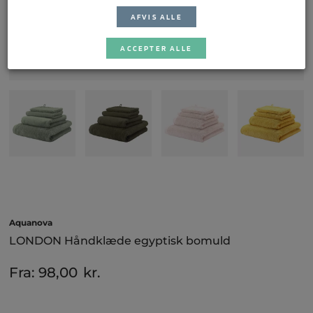
AFVIS ALLE
ACCEPTER ALLE
Aquanova
LONDON Håndklæde egyptisk bomuld
Fra:
98,00
kr.