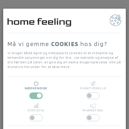
home feeling
Forside
/
Alt til badeværelset
/
LONDON Håndklæde egyptisk bomuld
Må vi gemme
COOKIES
hos dig?
Økologisk
Vi bruger både egne og tredjeparts cookies til at indsamle og
behandle oplysninger om dig for bl.a., via statistik og analyse af
din færden på siden, at give dig en bedre brugeroplevelse. Klik på
ikonerne herunder for at læse mere.
NØDVENDIGE
FUNKTIONELLE
STATISTIK
MARKETING