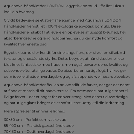
Aquanova-håndklæder LONDON i egyptisk bomuld – får lidt luksus
ind i din hverdag.
Giv dit badeværelse et strejf af elegance med Aquanova LONDON
håndklæder fremstillet i 100 % økologiske egyptisk bomuld. Disse
håndklæder er skabt til at levere en oplevelse af udsøgt blødhed, høj
absorberingsevne og lang holdbarhed, så du kan nyde komfort og
kvalitet hver eneste dag.
Egyptisk bomuld er kendt for sine lange fibre, der sikrer en silkeblød
tekstur og enestående styrke. Dette betyder, at håndklæderne ikke
blot føles fantastiske mod huden, men også bevarer deres kvalitet og
udseende efter utallige vaske. De absorberer hurtigt fugt, hvilket gør
dem ideelle til både hverdagsbrug og afslappende wellness-oplevelser.
Aquanova-håndklæder fås i en række stilfulde farver, der gør det nemt
at finde et match til dit badeværelse. Fra dæmpede, naturlige toner til
livlige farver – der er noget for enhver smag. Med deres tidløse design
og naturlige glans bringer de et sofistikeret udtryk til din indretning.
Flere størrelser til enhver lejlighed:
30×50 cm – Perfekt som vaskeklud
55×100 cm – Praktisk gæstehåndklæde
70×130 cm – Godt hverdagshåndklæde