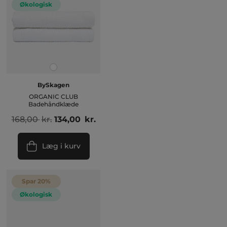
Økologisk
BySkagen
ORGANIC CLUB
Badehåndklæde
Den
Den
168,00
kr.
134,00
kr.
oprindelige
aktuelle
pris
pris
Læg i kurv
var:
er:
168,00 kr..
134,00 kr..
Spar 20%
Økologisk