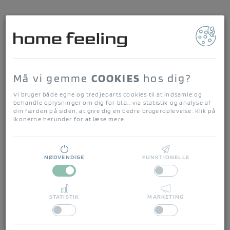
home feeling
Forside
/
Alt i køkkenting og borddækning
/
Køkkenindretning
/
OPBEVARINGSGLAS m. riller
Må vi gemme
COOKIES
hos dig?
Vi bruger både egne og tredjeparts cookies til at indsamle og
behandle oplysninger om dig for bl.a., via statistik og analyse af
din færden på siden, at give dig en bedre brugeroplevelse. Klik på
ikonerne herunder for at læse mere.
NØDVENDIGE
FUNKTIONELLE
STATISTIK
MARKETING