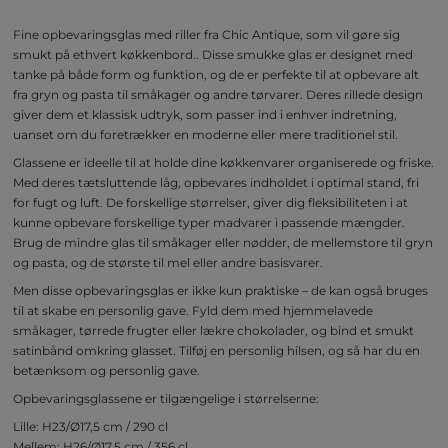
Fine opbevaringsglas med riller fra Chic Antique, som vil gøre sig
smukt på ethvert køkkenbord.. Disse smukke glas er designet med
tanke på både form og funktion, og de er perfekte til at opbevare alt
fra gryn og pasta til småkager og andre tørvarer. Deres rillede design
giver dem et klassisk udtryk, som passer ind i enhver indretning,
uanset om du foretrækker en moderne eller mere traditionel stil.
Glassene er ideelle til at holde dine køkkenvarer organiserede og friske.
Med deres tætsluttende låg, opbevares indholdet i optimal stand, fri
for fugt og luft. De forskellige størrelser, giver dig fleksibiliteten i at
kunne opbevare forskellige typer madvarer i passende mængder.
Brug de mindre glas til småkager eller nødder, de mellemstore til gryn
og pasta, og de største til mel eller andre basisvarer.
Men disse opbevaringsglas er ikke kun praktiske – de kan også bruges
til at skabe en personlig gave. Fyld dem med hjemmelavede
småkager, tørrede frugter eller lækre chokolader, og bind et smukt
satinbånd omkring glasset. Tilføj en personlig hilsen, og så har du en
betænksom og personlig gave.
Opbevaringsglassene er tilgængelige i størrelserne:
Lille: H23/Ø17,5 cm / 290 cl
Mellem: H26/Ø17,5 cm / 356 cl