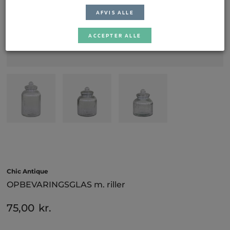
AFVIS ALLE
ACCEPTER ALLE
Chic Antique
OPBEVARINGSGLAS m. riller
75,00
kr.