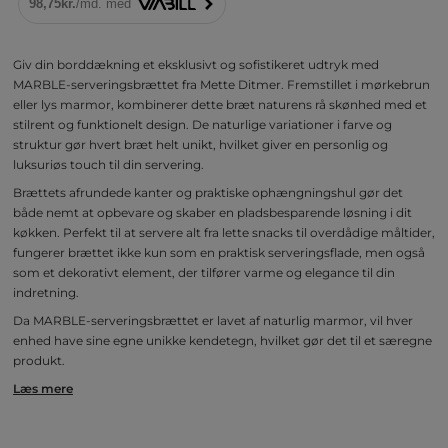
Giv din borddækning et eksklusivt og sofistikeret udtryk med
MARBLE-serveringsbrættet fra Mette Ditmer. Fremstillet i mørkebrun
eller lys marmor, kombinerer dette bræt naturens rå skønhed med et
stilrent og funktionelt design. De naturlige variationer i farve og
struktur gør hvert bræt helt unikt, hvilket giver en personlig og
luksuriøs touch til din servering.
Brættets afrundede kanter og praktiske ophængningshul gør det
både nemt at opbevare og skaber en pladsbesparende løsning i dit
køkken. Perfekt til at servere alt fra lette snacks til overdådige måltider,
fungerer brættet ikke kun som en praktisk serveringsflade, men også
som et dekorativt element, der tilfører varme og elegance til din
indretning.
Da MARBLE-serveringsbrættet er lavet af naturlig marmor, vil hver
enhed have sine egne unikke kendetegn, hvilket gør det til et særegne
produkt.
Læs mere