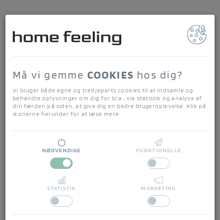
home feeling
Forside
/
Alt i køkkenting og borddækning
/
Køkkenindretning
/
MARBLE Serveringsbræt medium
Må vi gemme
COOKIES
hos dig?
Vi bruger både egne og tredjeparts cookies til at indsamle og
behandle oplysninger om dig for bl.a., via statistik og analyse af
din færden på siden, at give dig en bedre brugeroplevelse. Klik på
ikonerne herunder for at læse mere.
NØDVENDIGE
FUNKTIONELLE
STATISTIK
MARKETING