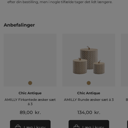
efter din bestilling, men i nogle tilfælde tager det lidt længere.
Anbefalinger
Chic Antique
Chic Antique
AMILLY Firkantede æsker sæt
AMILLY Runde æsker sæt á 3
B
á 3
89,00
kr.
134,00
kr.
Læg i kurv
Læg i kurv